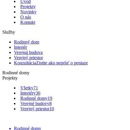
Úvod
Projekty
Novinky
O nás
Kontakt
Služby
Rodinný dom
Interiér
Verejná budova
Verejný priestor
Konzultácia
Zistite ako neprísť o peniaze
Rodinné domy
Projekty
Všetky
71
Interiéry
36
Rodinné domy
19
Verejné budovy
8
Verejný priestor
10
Rodinné domy