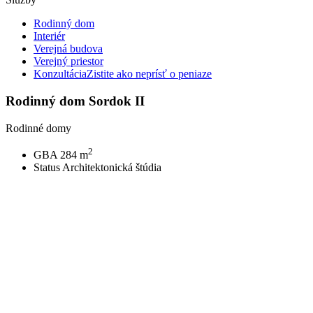
Rodinný dom
Interiér
Verejná budova
Verejný priestor
Konzultácia
Zistite ako neprísť o peniaze
Rodinný dom Sordok II
Rodinné domy
2
GBA
284 m
Status
Architektonická štúdia