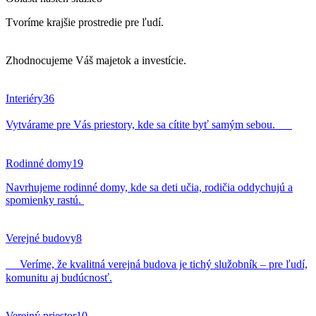
Tvoríme krajšie prostredie pre ľudí.
Zhodnocujeme Váš majetok a investície.
Interiéry
36
Vytvárame pre Vás priestory, kde sa cítite byť samým sebou.
Rodinné domy
19
Navrhujeme rodinné domy, kde sa deti učia, rodičia oddychujú a
spomienky rastú.
Verejné budovy
8
Veríme, že kvalitná verejná budova je tichý služobník – pre ľudí,
komunitu aj budúcnosť.
Verejný priestor
10