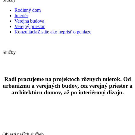
Rodinný dom
Interiér
Verejná budova
Verejný priestor
Konzultácia
Zistite ako neprísť o peniaze
Služby
Radi pracujeme na projektoch rôznych mierok. Od
urbanizmu a verejných budov, cez verejný priestor a
architektúru domov, až po interiérový dizajn.
Oblasti naších služieb