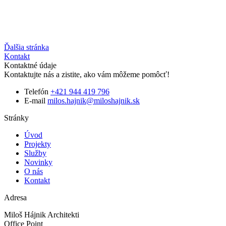
Ďalšia stránka
Kontakt
Kontaktné údaje
Kontaktujte nás a zistite, ako vám môžeme pomôcť!
Telefón
+421 944 419 796
E-mail
milos.hajnik@miloshajnik.sk
Stránky
Úvod
Projekty
Služby
Novinky
O nás
Kontakt
Adresa
Miloš Hájnik Architekti
Office Point