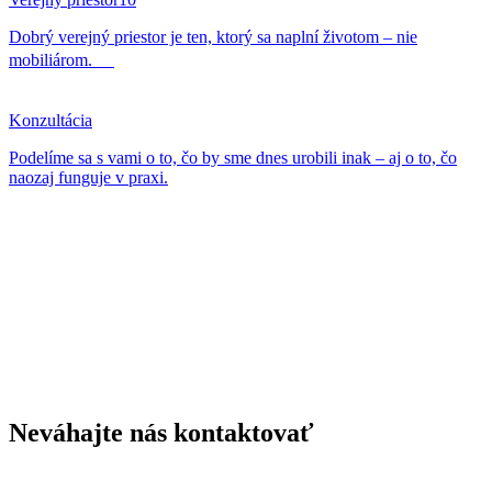
Dobrý verejný priestor je ten, ktorý sa naplní životom – nie
mobiliárom.
Konzultácia
Podelíme sa s vami o to, čo by sme dnes urobili inak – aj o to, čo
naozaj funguje v praxi.
Neváhajte nás kontaktovať