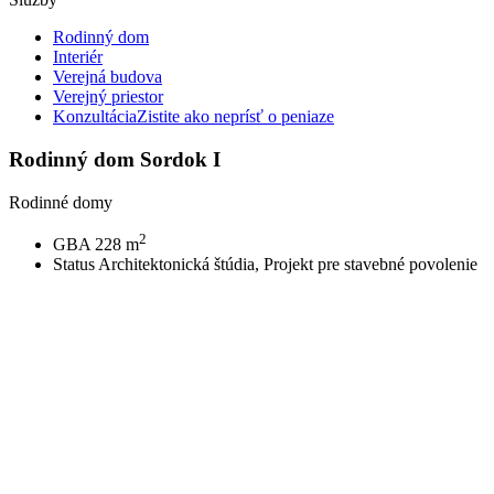
Rodinný dom
Interiér
Verejná budova
Verejný priestor
Konzultácia
Zistite ako neprísť o peniaze
Rodinný dom Sordok I
Rodinné domy
2
GBA
228 m
Status
Architektonická štúdia, Projekt pre stavebné povolenie