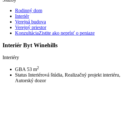
Rodinný dom
Interiér
Verejná budova
Verejný priestor
Konzultácia
Zistite ako neprísť o peniaze
Interiér Byt Winehills
Interiéry
2
GBA
53 m
Status
Interiérová štúdia, Realizačný projekt interiéru,
Autorský dozor