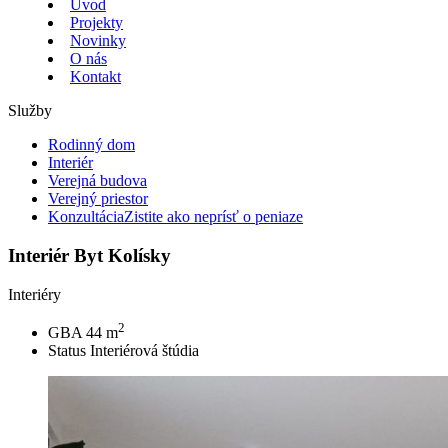
Úvod
Projekty
Novinky
O nás
Kontakt
Služby
Rodinný dom
Interiér
Verejná budova
Verejný priestor
Konzultácia
Zistite ako neprísť o peniaze
Interiér Byt Kolísky
Interiéry
2
GBA
44 m
Status
Interiérová štúdia