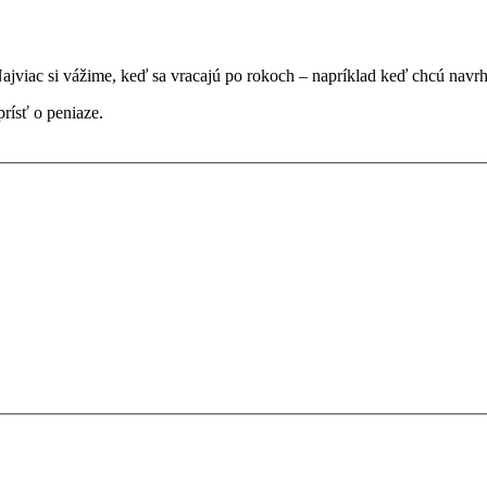
ajviac si vážime, keď sa vracajú po rokoch – napríklad keď chcú nav
ísť o peniaze.