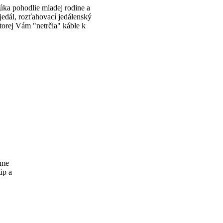
núka pohodlie
mladej rodine a
 jedál, rozťahovací
jedálenský
torej Vám "netrčia" káble k
áme
ip a