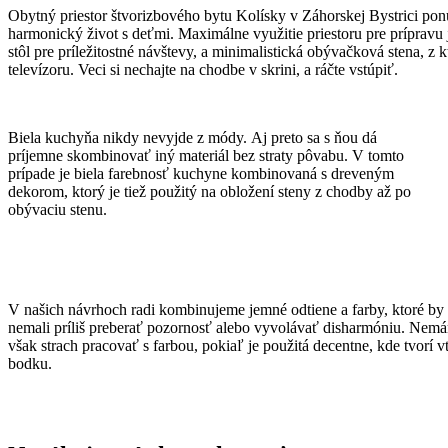
Obytný priestor štvorizbového bytu
Kolísky v Záhorskej Bystrici po
harmonický život s deťmi.
Maximálne využitie priestoru pre prípravu
stôl pre príležitostné návštevy, a minimalistická
obývačková stena, z k
televízoru.
Veci si nechajte na chodbe v skrini, a ráčte vstúpiť.
Biela kuchyňa nikdy nevyjde z módy. Aj preto sa s ňou dá
príjemne skombinovať iný materiál bez straty pôvabu. V tomto
prípade je biela farebnosť kuchyne kombinovaná s dreveným
dekorom, ktorý je tiež použitý na obložení steny z chodby až po
obývaciu stenu.
V našich návrhoch radi kombinujeme jemné odtiene a farby, ktoré by
nemali príliš preberať pozornosť alebo vyvolávať disharmóniu. Nem
však strach pracovať s farbou, pokiaľ je použitá decentne, kde tvorí vt
bodku.